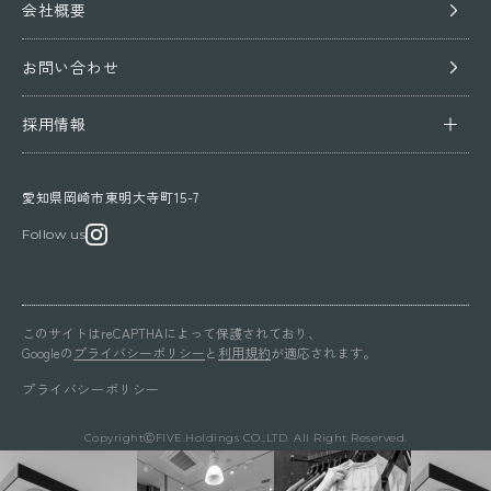
会社概要
お問い合わせ
採用情報
採用情報 トップ
愛知県岡崎市東明大寺町15-7
事業内容
Follow us
先輩インタビュー
制度・環境
このサイトはreCAPTHAによって保護されており、
Googleの
プライバシーポリシー
と
利用規約
が適応されます。
キャリア
プライバシーポリシー
よくある質問
CopyrightⒸFIVE.Holdings CO.,LTD. All Right Reserved.
募集要項